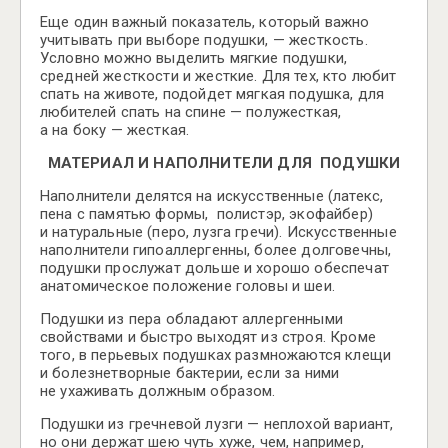
Еще один важный показатель, который важно
учитывать при выборе подушки, — жесткость.
Условно можно выделить мягкие подушки,
средней жесткости и жесткие. Для тех, кто любит
спать на животе, подойдет мягкая подушка, для
любителей спать на спине — полужесткая,
а на боку — жесткая.
МАТЕРИАЛ И НАПОЛНИТЕЛИ ДЛЯ ПОДУШКИ
Наполнители делятся на искусственные (латекс,
пена с памятью формы, полистэр, экофайбер)
и натуральные (перо, лузга гречи). Искусственные
наполнители гипоаллергенны, более долговечны,
подушки прослужат дольше и хорошо обеспечат
анатомическое положение головы и шеи.
Подушки из пера обладают аллергенными
свойствами и быстро выходят из строя. Кроме
того, в перьевых подушках размножаются клещи
и болезнетворные бактерии, если за ними
не ухаживать должным образом.
Подушки из гречневой лузги — неплохой вариант,
но они держат шею чуть хуже, чем, например,